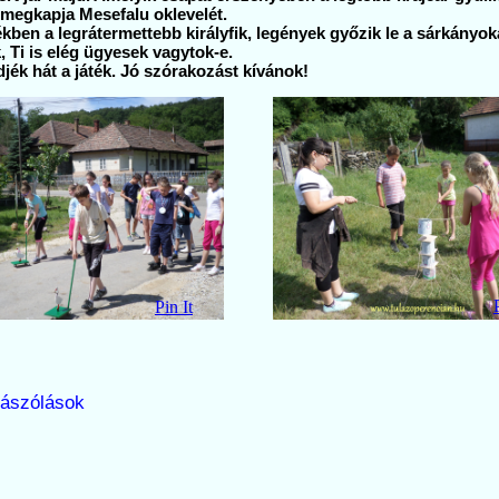
 megkapja Mesefalu oklevelét.
kben a legrátermettebb királyfik, legények győzik le a sárkányok
, Ti is elég ügyesek vagytok-e.
jék hát a játék. Jó szórakozást kívánok!
Pin It
ászólások