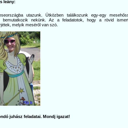
s leány:
eországba utazunk. Útközben találkozunk egy-egy mesehőss
n bemutatkozik nekünk. Az a feladatotok, hogy a rövid ismert
rjétek, melyik meséről van szó.
Pin It
ndó juhász feladatai. Mondj igazat!