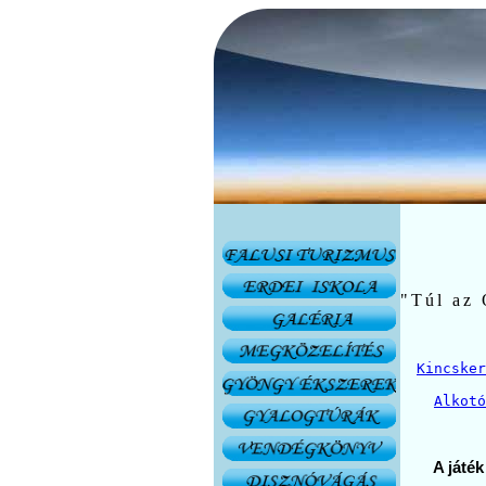
"Túl az 
Kincsker
Alkotó
A játék