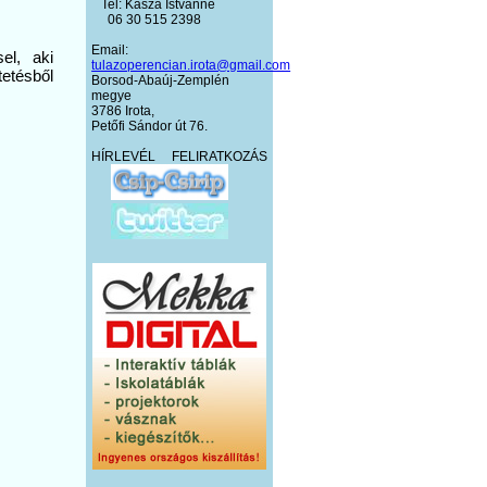
Tel: Kasza Istvánné
06 30 515 2398
Email:
el, aki
tulazoperencian.irota@gmail.com
etésből
Borsod-Abaúj-Zemplén
megye
3786 Irota,
Petőfi Sándor út 76.
HÍRLEVÉL FELIRATKOZÁS