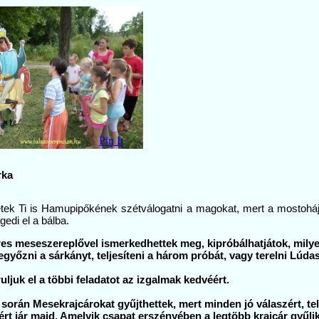
Pin It
rka
etek Ti is Hamupipőkének szétválogatni a magokat, mert a mostoháj
edi el a bálba.
res meseszereplővel ismerkedhettek meg, kipróbálhatjátok, mily
egyőzni a sárkányt, teljesíteni a három próbát, vagy terelni Lúda
ljuk el a többi feladatot az izgalmak kedvéért.
 során Mesekrajcárokat gyűjthettek, mert minden jó válaszért, telj
ért jár majd. Amelyik csapat erszényében a legtöbb krajcár gyűli