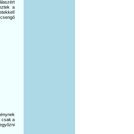
laszért
eztek a
tekkel!
 csengő
egénynek
t csak a
legyőzni