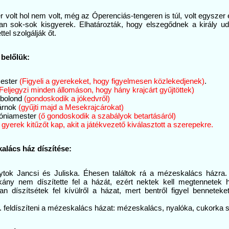
 volt hol nem volt, még az Óperenciás-tengeren is túl, volt egyszer 
an sok-sok kisgyerek. Elhatározták, hogy elszegődnek a király ud
ttel szolgálják őt.
t belőlük:
ester
(Figyeli a gyerekeket, hogy figyelmesen közlekedjenek)
.
Feljegyzi minden állomáson, hogy hány krajcárt gyűjtöttek)
 bolond
(gondoskodik a jókedvről)
tárnok
(gyűjti majd a Mesekrajcárokat)
óniamester
(ő gondoskodik a szabályok betartásáról)
gyerek kitűzőt kap, akit a játékvezető kiválasztott a szerepekre.
alács ház díszítése:
gytok Jancsi és Juliska. Éhesen találtok rá a mézeskalács házra. 
kány nem díszítette fel a házát, ezért nektek kell megtennetek he
n díszítsétek fel kívülről a házat, mert bentről figyel bennetek
"
t. feldíszíteni a mézeskalács házat: mézeskalács, nyalóka, cukorka s