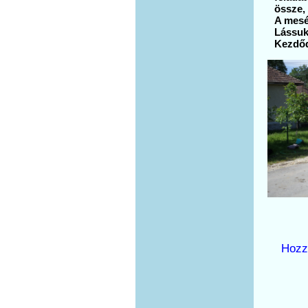
össze,
A mesé
Lássuk
Kezdőd
Hozz