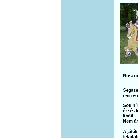
Boszo
Segíts
nem eng
Sok hí
érzés l
libáit.
Nem áru
A játék
feladat