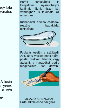
Baráti társaságok is
kényelmes nyaralóhelyre
egy falu
találnak nálunk, hiszen két
varába,
vendégház is található az
udvarban.
Kisbabával érkező családok
részére babakádat
biztosítunk.
Foglalás esetén a szállásdíj
20%-át szíveskedjenek előre,
postai csekken feladni, vagy
átutalni, a maradékot pedig
megérkezés után kifizetni.
A lusta
lyette.
et a vén
tb.
TÚL AZ ÓPERENCIÁN
Erdei Iskola és Vendégház