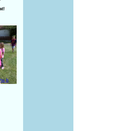
at!
Pin It