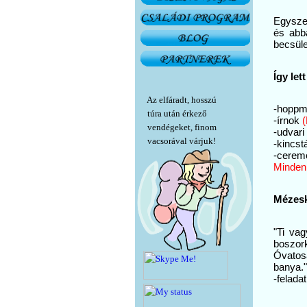
Egyszer
és abb
becsüle
Így let
Az elfáradt, hosszú
-hoppm
túra után érkező
-írnok
(
vendégeket, finom
-udvari
vacsorával várjuk!
-kincs
-cerem
Minden 
Mézesk
"Ti va
boszor
Óvatosa
banya.
-felada