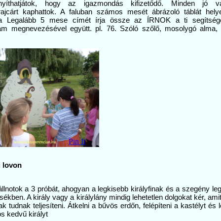
nyíthatjátok, hogy az igazmondás kifizetődő. Minden jó vá
ajcárt kaphattok. A faluban számos mesét ábrázoló táblát hely
a Legalább 5 mese címét írja össze az ÍRNOK a ti segítsége
m megnevezésével együtt. pl. 76. Szóló szőlő, mosolygó alma,
Pin It
i lovon
 állnotok a 3 próbát, ahogyan a legkisebb királyfinak és a szegény l
sékben. A király vagy a királylány mindig lehetetlen dolgokat kér, ami
ak tudnak teljesíteni. Átkelni a bűvös erdőn, felépíteni a kastélyt és 
os kedvű királyt