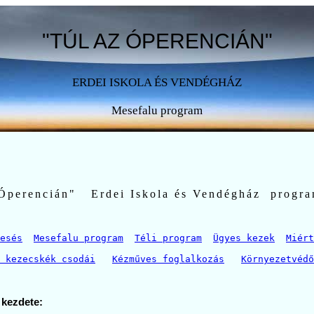
"TÚL AZ ÓPERENCIÁN"
ERDEI ISKOLA ÉS VENDÉGHÁZ
Mesefalu program
Óperencián"   Erdei Iskola és Vendégház  progra
esés
Mesefalu program
Téli program
Ügyes kezek
Miért
 kezecskék csodái
Kézműves foglalkozás
Környezetvédő
 kezdete: